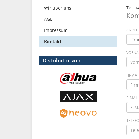
Tel: +
Wir über uns
Kon
AGB
Impressum
ANRED
Kontakt
VORN
Distributor von
FIRMA
E-MAIL
TELEF