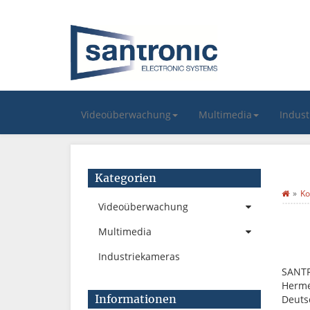
Videoüberwachung
Multimedia
Indus
Kategorien
Ko
Videoüberwachung
Multimedia
Industriekameras
SANT
Herme
Informationen
Deuts