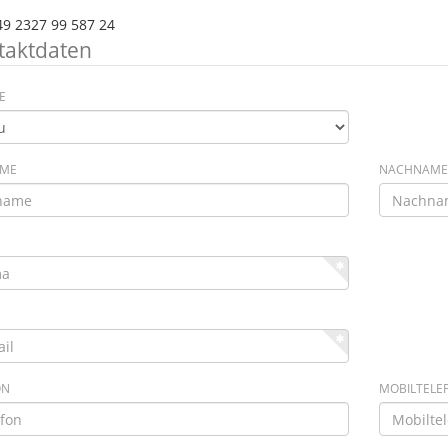
49 2327 99 587 24
taktdaten
E
AME
NACHNAME
ON
MOBILTELE