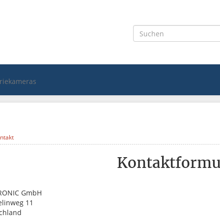
triekameras
ntakt
Kontaktformu
RONIC GmbH
linweg 11
chland