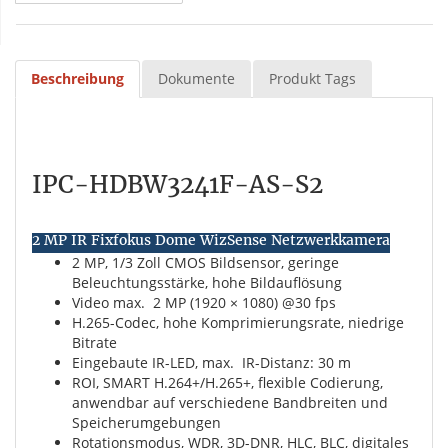
Beschreibung
Dokumente
Produkt Tags
IPC-HDBW3241F-AS-S2
2 MP IR Fixfokus Dome WizSense Netzwerkkamera
2 MP, 1/3 Zoll CMOS Bildsensor, geringe
Beleuchtungsstärke, hohe Bildauflösung
Video max. 2 MP (
1920 × 1080
) @30 fps
H.265-Codec, hohe Komprimierungsrate, niedrige
Bitrate
Eingebaute IR-LED, max. IR-Distanz: 30 m
ROI, SMART H.264+/H.265+, flexible Codierung,
anwendbar auf verschiedene Bandbreiten und
Speicherumgebungen
Rotationsmodus, WDR, 3D-DNR, HLC, BLC, digitales