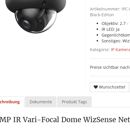
Artikelnummer:
IPC
Black-Editon
Objektiv: 2.7 
IR LED: Ja
Gegenlichtkom
Sonstiges: Wi
Kategorie:
IP Kamer
Preise sichtbar na
Wunschzettel
chreibung
Dokumente
Produkt Tags
 MP IR Vari-Focal Dome WizSense N