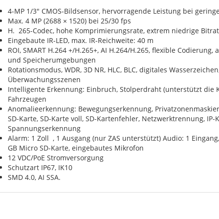
4-MP 1/3" CMOS-Bildsensor, hervorragende Leistung bei gering
Max. 4 MP (2688 × 1520) bei 25/30 fps
H. 265-Codec, hohe Komprimierungsrate, extrem niedrige Bitra
Eingebaute IR-LED, max. IR-Reichweite: 40 m
ROI, SMART H.264 +/H.265+, AI H.264/H.265, flexible Codierung
und Speicherumgebungen
Rotationsmodus, WDR, 3D NR, HLC, BLC, digitales Wasserzeiche
Überwachungsszenen
Intelligente Erkennung: Einbruch, Stolperdraht (unterstützt di
Fahrzeugen
Anomalieerkennung: Bewegungserkennung, Privatzonenmaskier
SD-Karte, SD-Karte voll, SD-Kartenfehler, Netzwerktrennung, IP-Kon
Spannungserkennung
Alarm: 1 Zoll , 1 Ausgang (nur ZAS unterstützt) Audio: 1 Eingang
GB Micro SD-Karte, eingebautes Mikrofon
12 VDC/PoE Stromversorgung
Schutzart IP67, IK10
SMD 4.0, AI SSA.