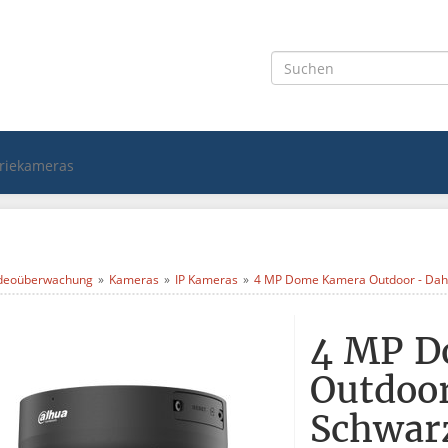
triekameras
deoüberwachung
Kameras
IP Kameras
4 MP Dome Kamera Outdoor - Dah
4 MP D
Outdoo
Schwar