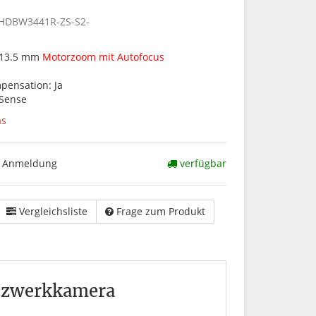
-HDBW3441R-ZS-S2-
- 13.5 mm
Motorzoom mit Autofocus
pensation: Ja
zSense
as
ch Anmeldung
verfügbar
Vergleichsliste
Frage zum Produkt
etzwerkkamera