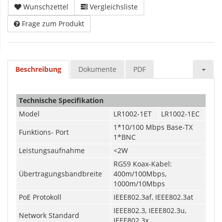
Wunschzettel
Vergleichsliste
Frage zum Produkt
Beschreibung
Dokumente
PDF
Technische Specifikation
Model
LR1002-1ET
LR1002-1EC
1*10/100 Mbps Base-TX
Funktions- Port
1*BNC
Leistungsaufnahme
<2W
RG59 Koax-Kabel:
Übertragungsbandbreite
400m/100Mbps,
1000m/10Mbps
PoE Protokoll
IEEE802.3af, IEEE802.3at
IEEE802.3, IEEE802.3u,
Network Standard
IEEE802.3x