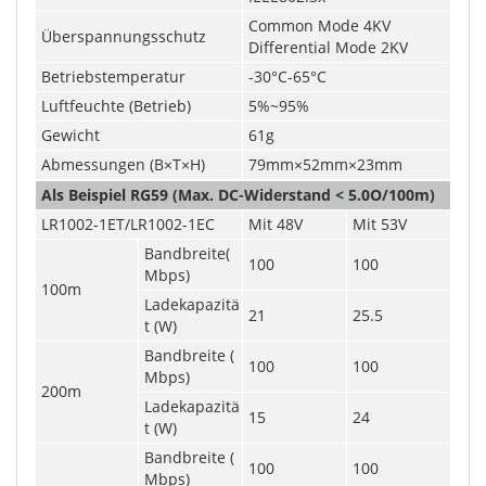
Common Mode 4KV
Überspannungsschutz
Differential Mode 2KV
Betriebstemperatur
-30°C-65°C
Luftfeuchte (Betrieb)
5%~95%
Gewicht
61g
Abmessungen (B×T×H)
79mm×52mm×23mm
Als Beispiel RG59 (Max. DC-Widerstand < 5.0O/100m)
LR1002-1ET/LR1002-1EC
Mit 48V
Mit 53V
Bandbreite(
100
100
Mbps)
100m
Ladekapazitä
21
25.5
t (W)
Bandbreite (
100
100
Mbps)
200m
Ladekapazitä
15
24
t (W)
Bandbreite (
100
100
Mbps)