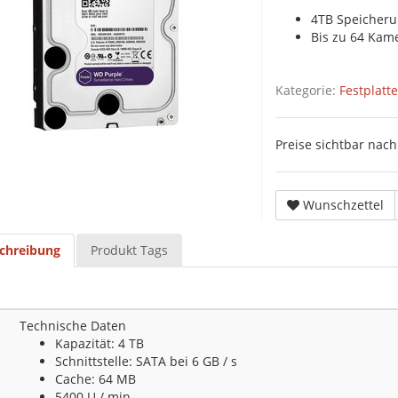
4TB Speicheru
Bis zu 64 Kam
Kategorie:
Festplatt
Preise sichtbar na
Wunschzettel
chreibung
Produkt Tags
Technische Daten
Kapazität: 4 TB
Schnittstelle: SATA bei 6 GB / s
Cache: 64 MB
5400 U / min