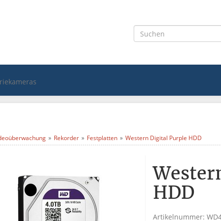
triekameras
deoüberwachung
Rekorder
Festplatten
Western Digital Purple HDD
Western
HDD
Artikelnummer:
WD4