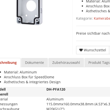
Material: Alu
Anschluss Bo
Ästhetisches &
Kategorie:
Kamerabe
Preise sichtbar na
Wunschzettel
chreibung
Dokumente
Zubehörauswahl
Produkt Tags
Material: Aluminum
Anschluss Box für SpeedDome
Ästhetisches & integriertes Design
ell
DH-PFA120
erell
erial
Aluminum
messungen
115.0mmx160.0mmx38.8mm (4.53”x6.30
schraubung
M20(G1/2”)