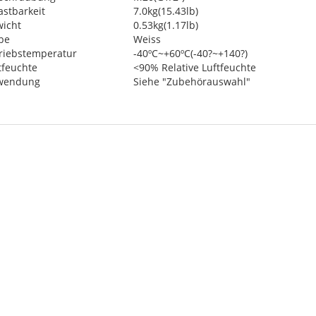
astbarkeit
7.0kg(15.43lb)
icht
0.53kg(1.17lb)
be
Weiss
riebstemperatur
-40ºC~+60ºC(-40?~+140?)
tfeuchte
<90% Relative Luftfeuchte
wendung
Siehe "Zubehörauswahl"