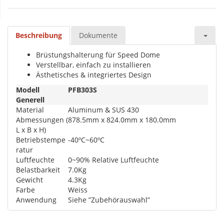
Beschreibung
Dokumente
Brüstungshalterung für Speed Dome
Verstellbar, einfach zu installieren
Ästhetisches & integriertes Design
Modell
PFB303S
Generell
Material
Aluminum & SUS 430
Abmessungen (
878.5mm x 824.0mm x 180.0mm
L x B x H)
Betriebstempe
-40ºC~60ºC
ratur
Luftfeuchte
0~90% Relative Luftfeuchte
Belastbarkeit
7.0Kg
Gewicht
4.3Kg
Farbe
Weiss
Anwendung
Siehe ”Zubehörauswahl”