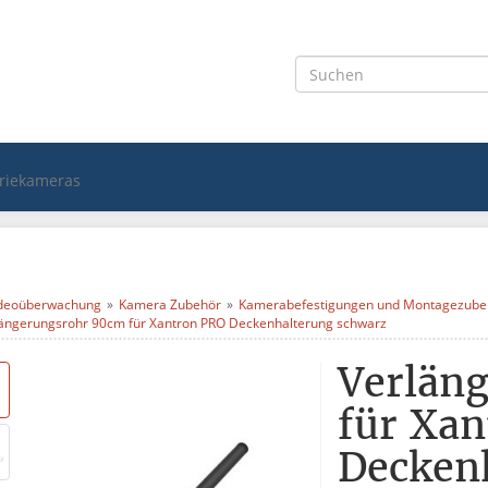
triekameras
deoüberwachung
Kamera Zubehör
Kamerabefestigungen und Montagezube
ängerungsrohr 90cm für Xantron PRO Deckenhalterung schwarz
Verlän
für Xa
Decken